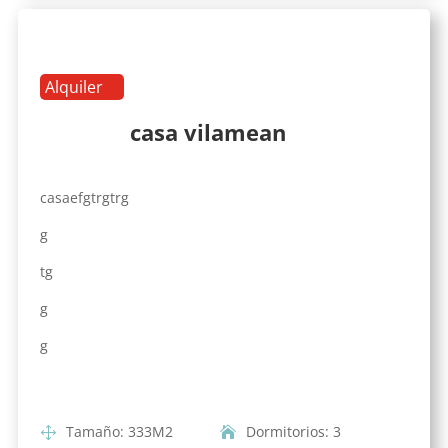
Alquiler
casa vilamean
casaefgtrgtrg
g
tg
g
g
Tamaño
:
333
M2
Dormitorios
:
3