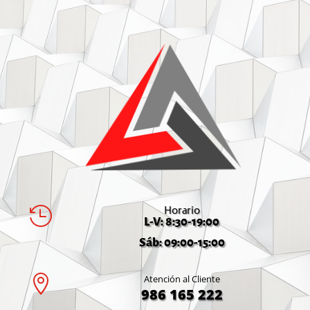
Horario

L-V: 8:30-19:00
Sáb: 09:00-15:00

Atención al Cliente
986 165 222