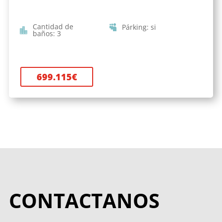
Cantidad de
Párking
:
si
baños
:
3
699.115
€
CONTACTANOS