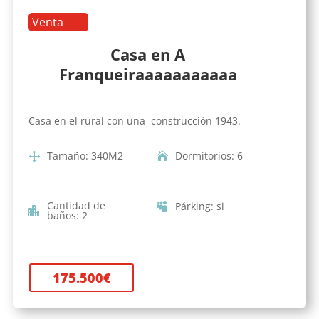
Venta
Casa en A
Franqueiraaaaaaaaaaa
Casa en el rural con una construcción 1943.
Tamaño
:
340
M2
Dormitorios
:
6
Cantidad de
Párking
:
si
baños
:
2
175.500
€