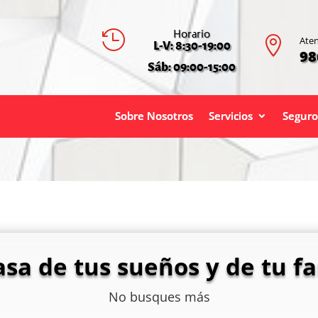
Horario


Aten
L-V: 8:30-19:00
98
Sáb: 09:00-15:00
Sobre Nosotros
Servicios
Seguro
asa de tus sueños y de tu fa
No busques más