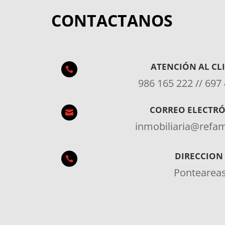
CONTACTANOS
ATENCIÓN AL CL

986 165 222 // 697
CORREO ELECTR

inmobiliaria@ref
DIRECCION

Pontearea