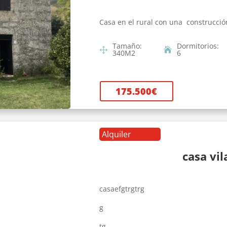
Casa en el rural con una construcció
Tamaño
:
Dormitorios
:
340
M2
6
175.500
€
Alquiler
casa vi
casaefgtrgtrg
g
tg