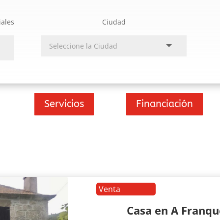
iales
Ciudad
Servicios
Financiación
Venta
Casa en A Franq