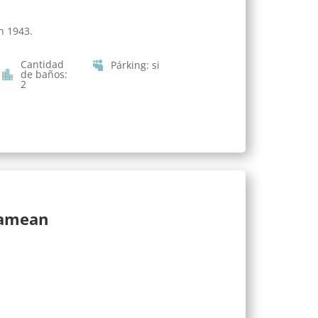
n 1943.
Cantidad
Párking
:
si
de baños
:
2
lamean