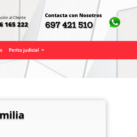
Contacta con Nosotros
ción al Cliente
697 421 510
6 165 222
s
Perito judicial
milia