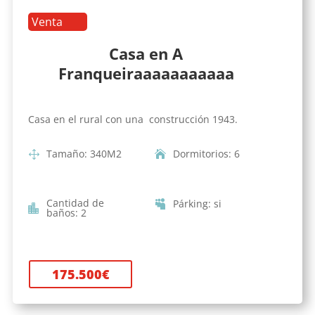
Venta
Casa en A
Franqueiraaaaaaaaaaa
Casa en el rural con una construcción 1943.
Tamaño
:
340
M2
Dormitorios
:
6
Cantidad de
Párking
:
si
baños
:
2
175.500
€