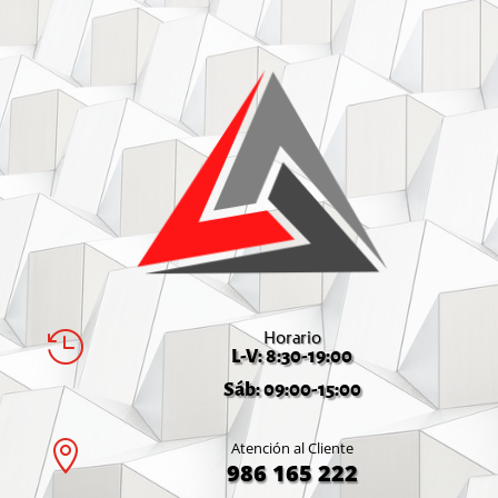
Horario

L-V: 8:30-19:00
Sáb: 09:00-15:00

Atención al Cliente
986 165 222