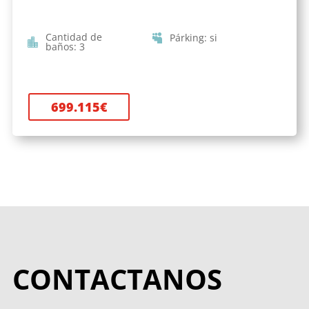
Cantidad de
Párking
:
si
baños
:
3
699.115
€
CONTACTANOS