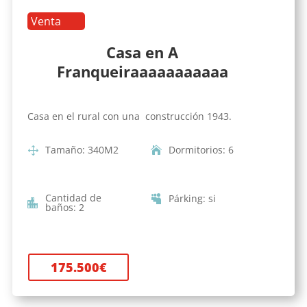
Venta
Casa en A
Franqueiraaaaaaaaaaa
Casa en el rural con una construcción 1943.
Tamaño
:
340
M2
Dormitorios
:
6
Cantidad de
Párking
:
si
baños
:
2
175.500
€