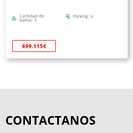
Cantidad de
Párking
:
si
baños
:
3
699.115
€
CONTACTANOS