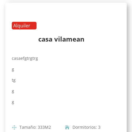
Alquiler
casa vilamean
casaefgtrgtrg
g
tg
g
g
Tamaño
:
333
M2
Dormitorios
:
3