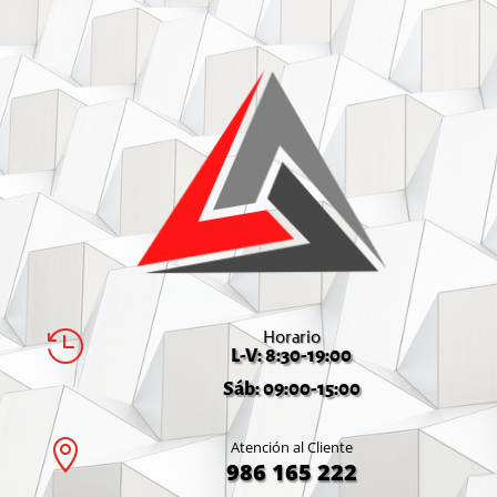
Horario

L-V: 8:30-19:00
Sáb: 09:00-15:00

Atención al Cliente
986 165 222