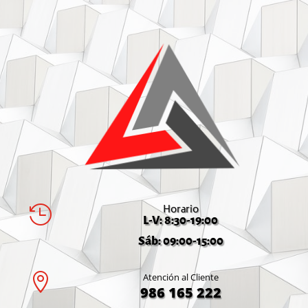
Horario

L-V: 8:30-19:00
Sáb: 09:00-15:00

Atención al Cliente
986 165 222