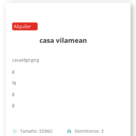
Alquiler
casa vilamean
casaefgtrgtrg
g
tg
g
g
Tamaño
:
333
M2
Dormitorios
:
3