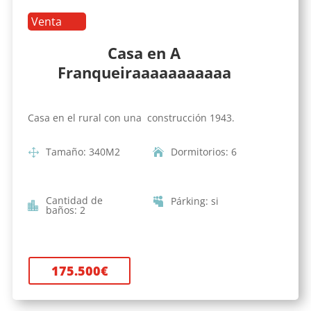
Venta
Casa en A
Franqueiraaaaaaaaaaa
Casa en el rural con una construcción 1943.
Tamaño
:
340
M2
Dormitorios
:
6
Cantidad de
Párking
:
si
baños
:
2
175.500
€