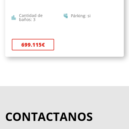
Cantidad de
Párking
:
si
baños
:
3
699.115
€
CONTACTANOS