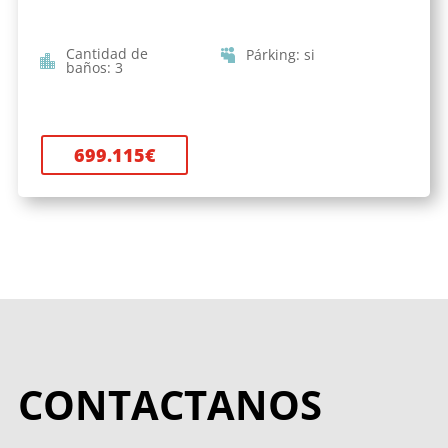
Cantidad de
Párking
:
si
baños
:
3
699.115
€
CONTACTANOS