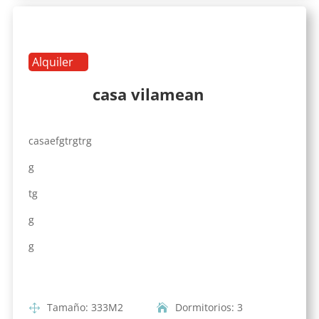
Alquiler
casa vilamean
casaefgtrgtrg
g
tg
g
g
Tamaño
:
333
M2
Dormitorios
:
3