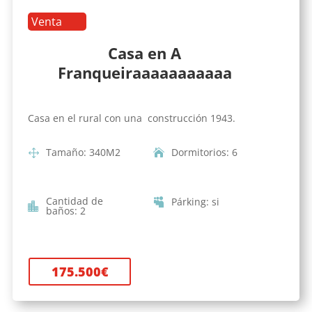
Venta
Casa en A
Franqueiraaaaaaaaaaa
Casa en el rural con una construcción 1943.
Tamaño
:
340
M2
Dormitorios
:
6
Cantidad de
Párking
:
si
baños
:
2
175.500
€