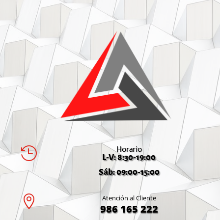
Horario

L-V: 8:30-19:00
Sáb: 09:00-15:00

Atención al Cliente
986 165 222