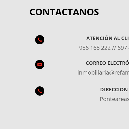
CONTACTANOS
ATENCIÓN AL CL

986 165 222 // 697
CORREO ELECTR

inmobiliaria@ref
DIRECCION

Pontearea