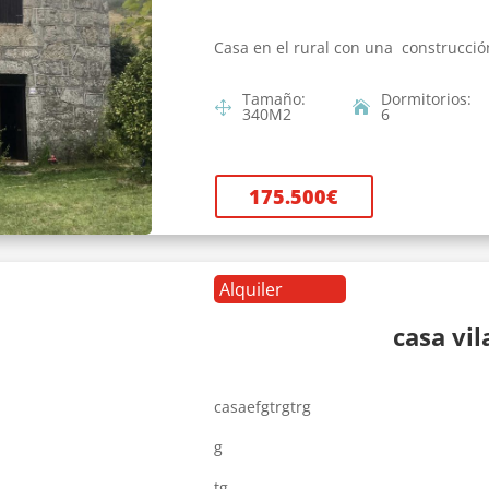
Casa en el rural con una construcció
Tamaño
:
Dormitorios
:
340
M2
6
175.500
€
Alquiler
casa vi
casaefgtrgtrg
g
tg