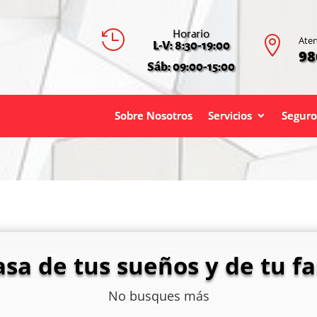
Horario


Aten
L-V: 8:30-19:00
98
Sáb: 09:00-15:00
Sobre Nosotros
Servicios
Seguro
asa de tus sueños y de tu fa
No busques más