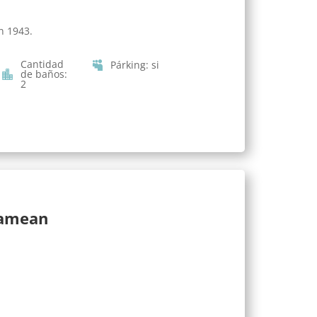
n 1943.
Cantidad
Párking
:
si
de baños
:
2
lamean