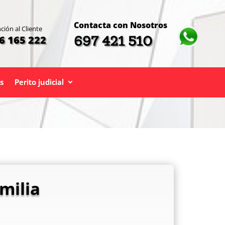
Contacta con Nosotros
ción al Cliente
697 421 510
6 165 222
s
Perito judicial
milia