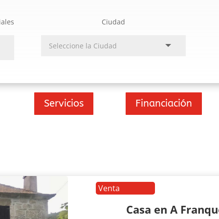
iales
Ciudad
Servicios
Financiación
Venta
Casa en A Franq