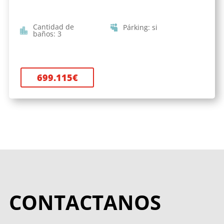
Cantidad de
Párking
:
si
baños
:
3
699.115
€
CONTACTANOS