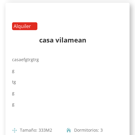
Alquiler
casa vilamean
casaefgtrgtrg
g
tg
g
g
Tamaño
:
333
M2
Dormitorios
:
3