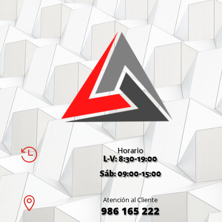
Horario

L-V: 8:30-19:00
Sáb: 09:00-15:00

Atención al Cliente
986 165 222