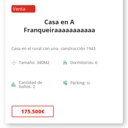
Venta
Casa en A
Franqueiraaaaaaaaaaa
Casa en el rural con una construcción 1943.
Tamaño
:
340
M2
Dormitorios
:
6
Cantidad de
Párking
:
si
baños
:
2
175.500
€