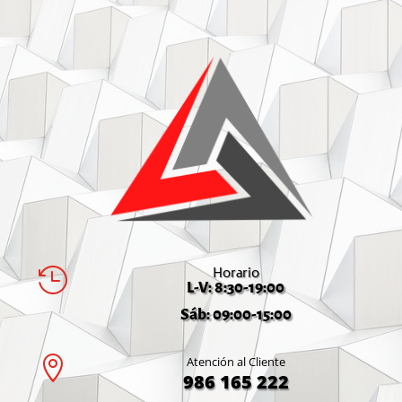
Horario

L-V: 8:30-19:00
Sáb: 09:00-15:00

Atención al Cliente
986 165 222