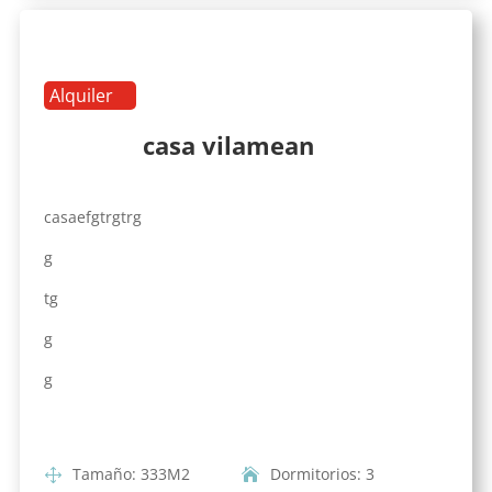
Alquiler
casa vilamean
casaefgtrgtrg
g
tg
g
g
Tamaño
:
333
M2
Dormitorios
:
3