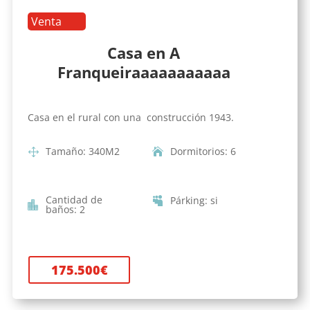
Venta
Casa en A
Franqueiraaaaaaaaaaa
Casa en el rural con una construcción 1943.
Tamaño
:
340
M2
Dormitorios
:
6
Cantidad de
Párking
:
si
baños
:
2
175.500
€