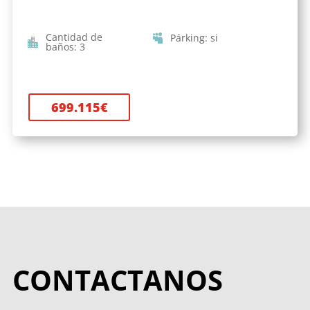
Cantidad de
Párking
:
si
baños
:
3
699.115
€
CONTACTANOS