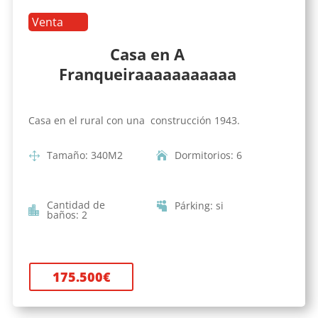
Venta
Casa en A
Franqueiraaaaaaaaaaa
Casa en el rural con una construcción 1943.
Tamaño
:
340
M2
Dormitorios
:
6
Cantidad de
Párking
:
si
baños
:
2
175.500
€