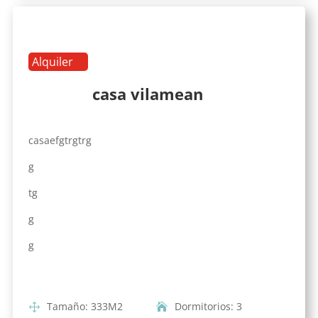
Alquiler
casa vilamean
casaefgtrgtrg
g
tg
g
g
Tamaño
:
333
M2
Dormitorios
:
3