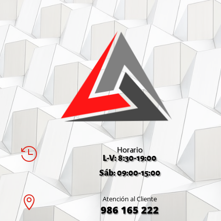
Horario

L-V: 8:30-19:00
Sáb: 09:00-15:00

Atención al Cliente
986 165 222