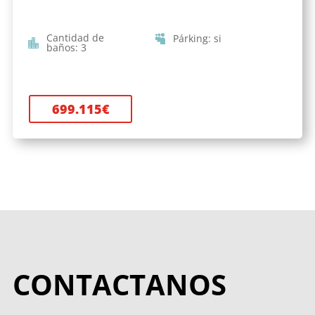
Cantidad de
Párking
:
si
baños
:
3
699.115
€
CONTACTANOS