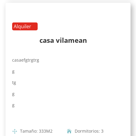
Alquiler
casa vilamean
casaefgtrgtrg
g
tg
g
g
Tamaño
:
333
M2
Dormitorios
:
3