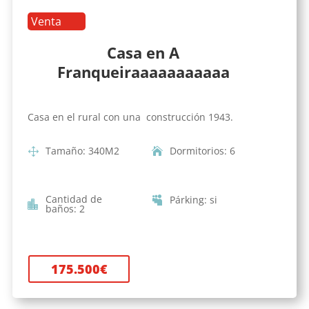
Venta
Casa en A
Franqueiraaaaaaaaaaa
Casa en el rural con una construcción 1943.
Tamaño
:
340
M2
Dormitorios
:
6
Cantidad de
Párking
:
si
baños
:
2
175.500
€