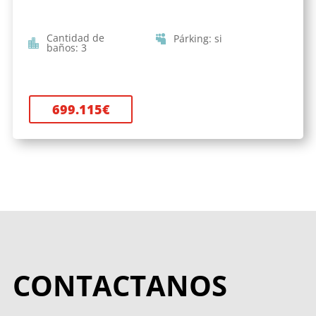
Cantidad de
Párking
:
si
baños
:
3
699.115
€
CONTACTANOS