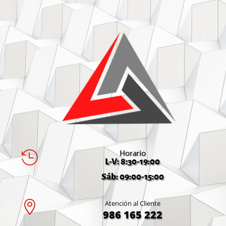
Horario

L-V: 8:30-19:00
Sáb: 09:00-15:00

Atención al Cliente
986 165 222