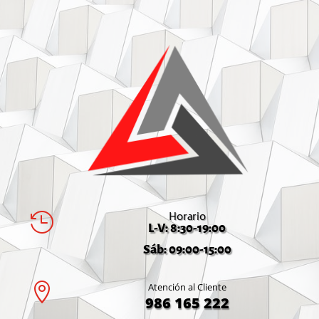
Horario

L-V: 8:30-19:00
Sáb: 09:00-15:00

Atención al Cliente
986 165 222