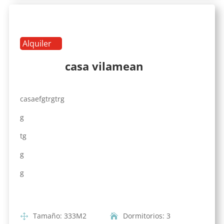
Alquiler
casa vilamean
casaefgtrgtrg
g
tg
g
g
Tamaño
:
333
M2
Dormitorios
:
3