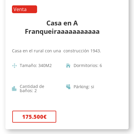
Venta
Casa en A
Franqueiraaaaaaaaaaa
Casa en el rural con una construcción 1943.
Tamaño
:
340
M2
Dormitorios
:
6
Cantidad de
Párking
:
si
baños
:
2
175.500
€