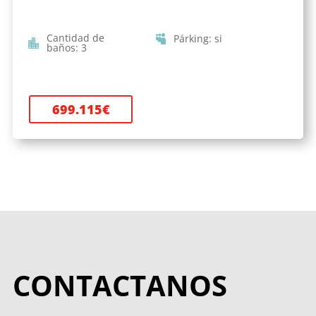
Cantidad de
Párking
:
si
baños
:
3
699.115
€
CONTACTANOS