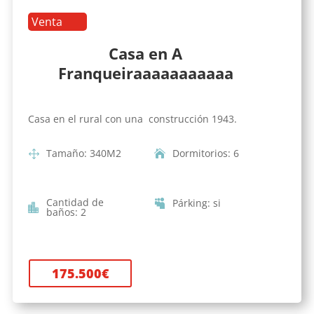
Venta
Casa en A
Franqueiraaaaaaaaaaa
Casa en el rural con una construcción 1943.
Tamaño
:
340
M2
Dormitorios
:
6
Cantidad de
Párking
:
si
baños
:
2
175.500
€