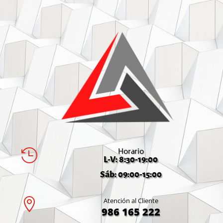
Horario

L-V: 8:30-19:00
Sáb: 09:00-15:00

Atención al Cliente
986 165 222