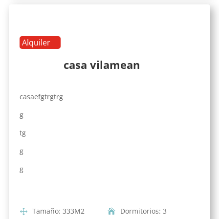
Alquiler
casa vilamean
casaefgtrgtrg
g
tg
g
g
Tamaño
:
333
M2
Dormitorios
:
3