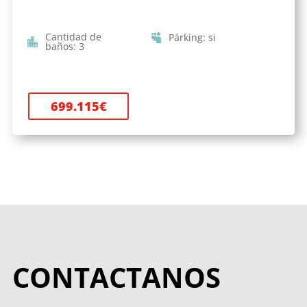
Cantidad de
Párking
:
si
baños
:
3
699.115
€
CONTACTANOS