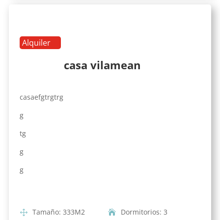
Alquiler
casa vilamean
casaefgtrgtrg
g
tg
g
g
Tamaño
:
333
M2
Dormitorios
:
3