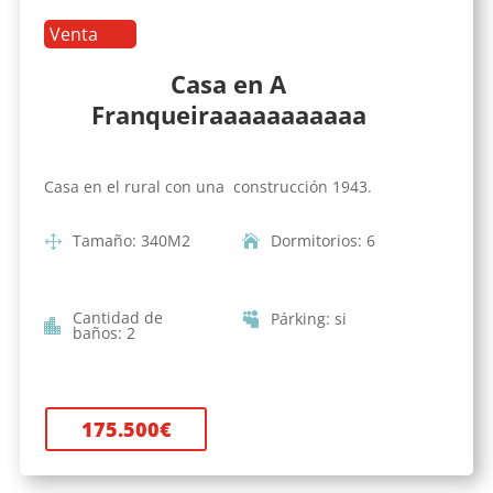
Venta
Casa en A
Franqueiraaaaaaaaaaa
Casa en el rural con una construcción 1943.
Tamaño
:
340
M2
Dormitorios
:
6
Cantidad de
Párking
:
si
baños
:
2
175.500
€