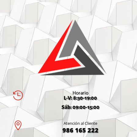
Horario

L-V: 8:30-19:00
Sáb: 09:00-15:00

Atención al Cliente
986 165 222