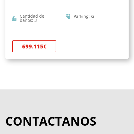
Cantidad de
Párking
:
si
baños
:
3
699.115
€
CONTACTANOS