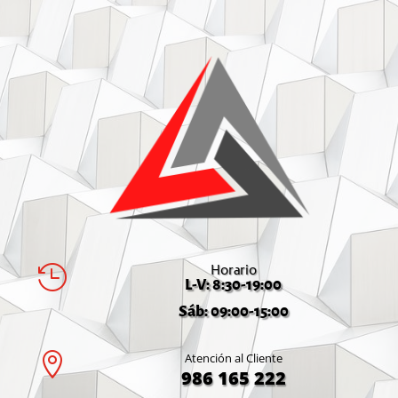
Horario

L-V: 8:30-19:00
Sáb: 09:00-15:00

Atención al Cliente
986 165 222