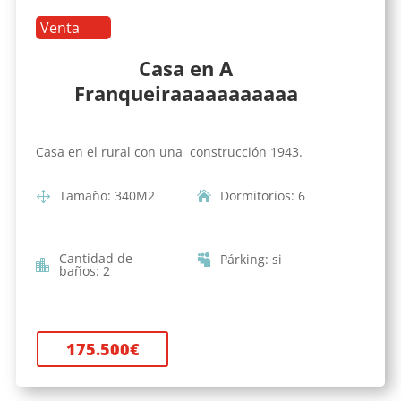
Venta
Casa en A
Franqueiraaaaaaaaaaa
Casa en el rural con una construcción 1943.
Tamaño
:
340
M2
Dormitorios
:
6
Cantidad de
Párking
:
si
baños
:
2
175.500
€