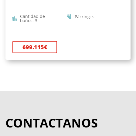
Cantidad de
Párking
:
si
baños
:
3
699.115
€
CONTACTANOS