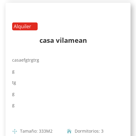
Alquiler
casa vilamean
casaefgtrgtrg
g
tg
g
g
Tamaño
:
333
M2
Dormitorios
:
3