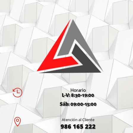
Horario

L-V: 8:30-19:00
Sáb: 09:00-15:00

Atención al Cliente
986 165 222