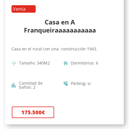
Venta
Casa en A
Franqueiraaaaaaaaaaa
Casa en el rural con una construcción 1943.
Tamaño
:
340
M2
Dormitorios
:
6
Cantidad de
Párking
:
si
baños
:
2
175.500
€