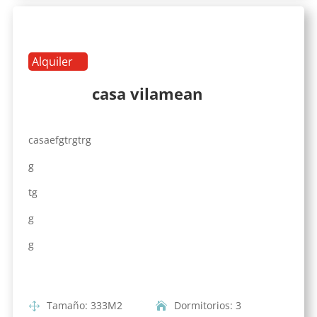
Alquiler
casa vilamean
casaefgtrgtrg
g
tg
g
g
Tamaño
:
333
M2
Dormitorios
:
3