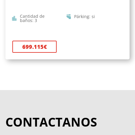
Cantidad de
Párking
:
si
baños
:
3
699.115
€
CONTACTANOS