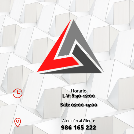
Horario

L-V: 8:30-19:00
Sáb: 09:00-15:00

Atención al Cliente
986 165 222