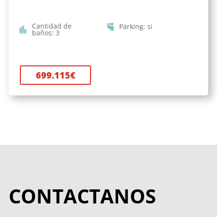
Cantidad de
Párking
:
si
baños
:
3
699.115
€
CONTACTANOS