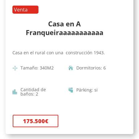
Venta
Casa en A
Franqueiraaaaaaaaaaa
Casa en el rural con una construcción 1943.
Tamaño
:
340
M2
Dormitorios
:
6
Cantidad de
Párking
:
si
baños
:
2
175.500
€