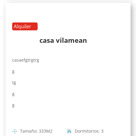
Alquiler
casa vilamean
casaefgtrgtrg
g
tg
g
g
Tamaño
:
333
M2
Dormitorios
:
3