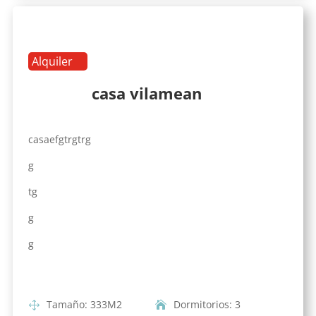
Alquiler
casa vilamean
casaefgtrgtrg
g
tg
g
g
Tamaño
:
333
M2
Dormitorios
:
3