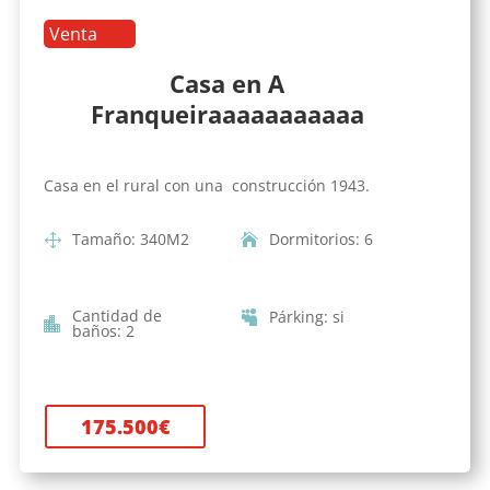
Venta
Casa en A
Franqueiraaaaaaaaaaa
Casa en el rural con una construcción 1943.
Tamaño
:
340
M2
Dormitorios
:
6
Cantidad de
Párking
:
si
baños
:
2
175.500
€