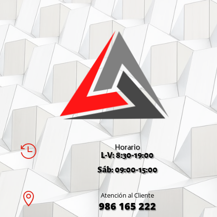
Horario

L-V: 8:30-19:00
Sáb: 09:00-15:00

Atención al Cliente
986 165 222