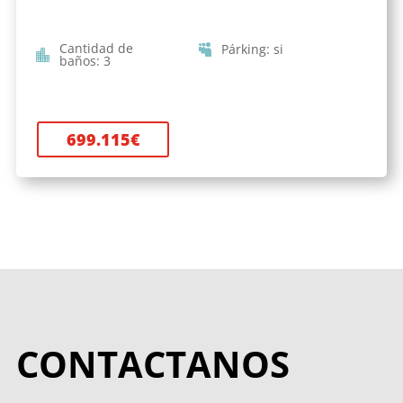
Cantidad de
Párking
:
si
baños
:
3
699.115
€
CONTACTANOS