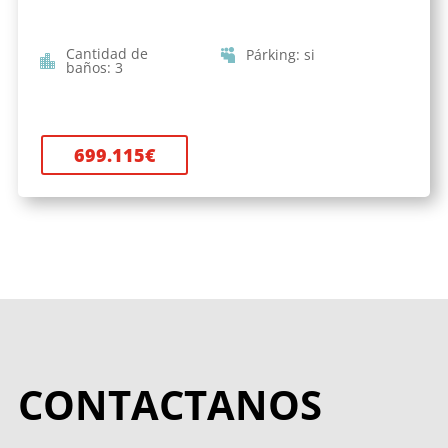
Cantidad de
Párking
:
si
baños
:
3
699.115
€
CONTACTANOS