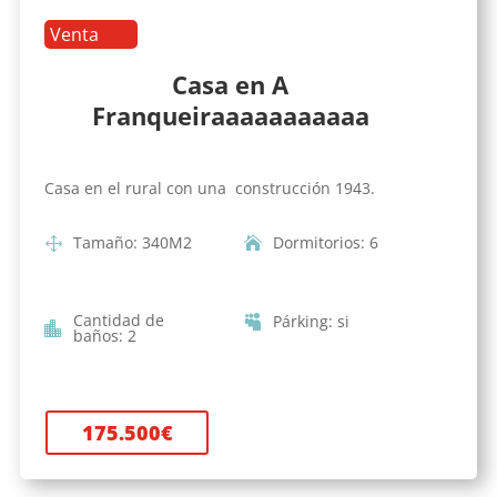
Venta
Casa en A
Franqueiraaaaaaaaaaa
Casa en el rural con una construcción 1943.
Tamaño
:
340
M2
Dormitorios
:
6
Cantidad de
Párking
:
si
baños
:
2
175.500
€