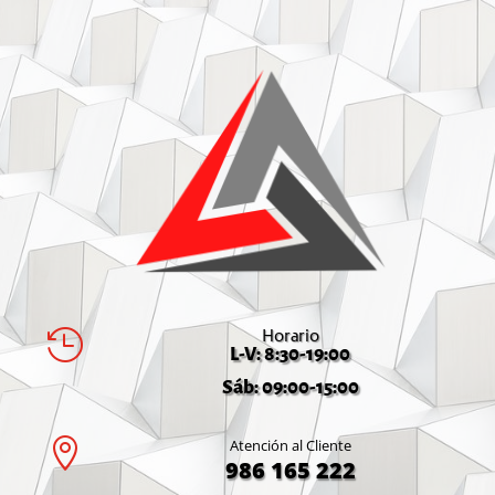
Horario

L-V: 8:30-19:00
Sáb: 09:00-15:00

Atención al Cliente
986 165 222