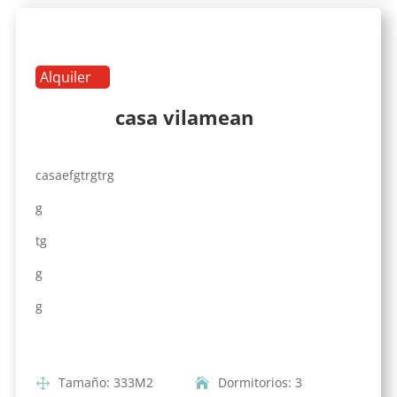
Alquiler
casa vilamean
casaefgtrgtrg
g
tg
g
g
Tamaño
:
333
M2
Dormitorios
:
3