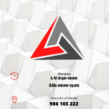
Horario

L-V: 8:30-19:00
Sáb: 09:00-15:00

Atención al Cliente
986 165 222