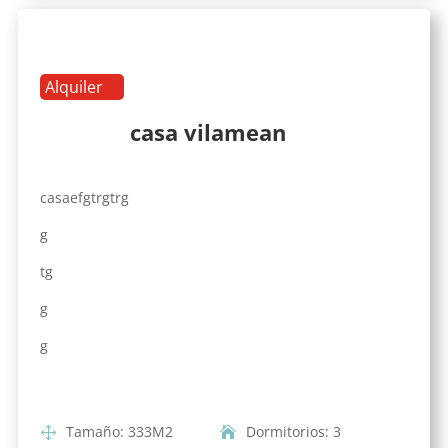
Alquiler
casa vilamean
casaefgtrgtrg
g
tg
g
g
Tamaño
:
333
M2
Dormitorios
:
3