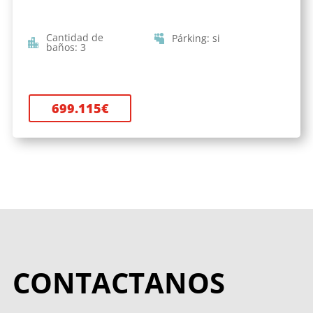
Cantidad de
Párking
:
si
baños
:
3
699.115
€
CONTACTANOS