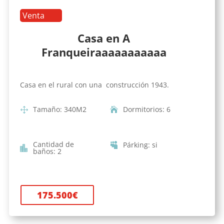
Venta
Casa en A
Franqueiraaaaaaaaaaa
Casa en el rural con una construcción 1943.
Tamaño
:
340
M2
Dormitorios
:
6
Cantidad de
Párking
:
si
baños
:
2
175.500
€