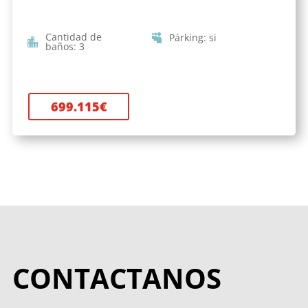
Cantidad de
Párking
:
si
baños
:
3
699.115
€
CONTACTANOS