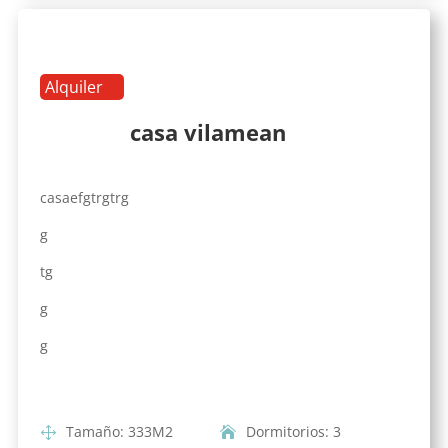
Alquiler
casa vilamean
casaefgtrgtrg
g
tg
g
g
Tamaño
:
333
M2
Dormitorios
:
3