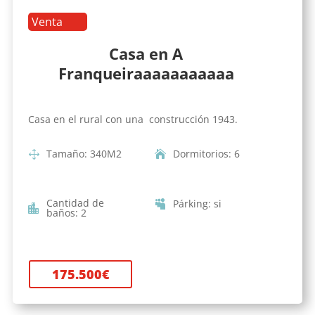
Venta
Casa en A
Franqueiraaaaaaaaaaa
Casa en el rural con una construcción 1943.
Tamaño
:
340
M2
Dormitorios
:
6
Cantidad de
Párking
:
si
baños
:
2
175.500
€