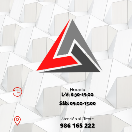
Horario

L-V: 8:30-19:00
Sáb: 09:00-15:00

Atención al Cliente
986 165 222