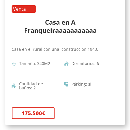
Venta
Casa en A
Franqueiraaaaaaaaaaa
Casa en el rural con una construcción 1943.
Tamaño
:
340
M2
Dormitorios
:
6
Cantidad de
Párking
:
si
baños
:
2
175.500
€