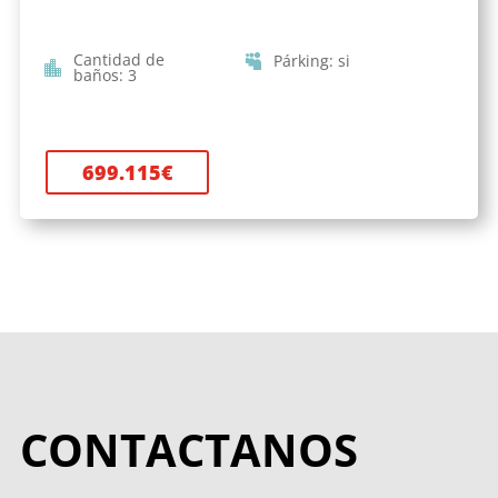
Cantidad de
Párking
:
si
baños
:
3
699.115
€
CONTACTANOS