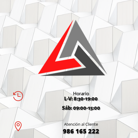
Horario

L-V: 8:30-19:00
Sáb: 09:00-15:00

Atención al Cliente
986 165 222