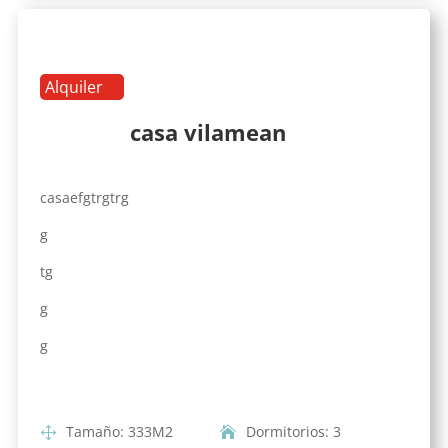
Alquiler
casa vilamean
casaefgtrgtrg
g
tg
g
g
Tamaño
:
333
M2
Dormitorios
:
3