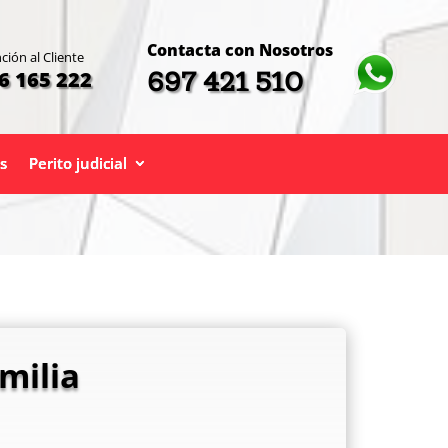
Contacta con Nosotros
ción al Cliente
697 421 510
6 165 222
s
Perito judicial
milia