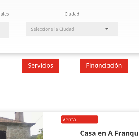
iales
Ciudad
Servicios
Financiación
Venta
Casa en A Franq