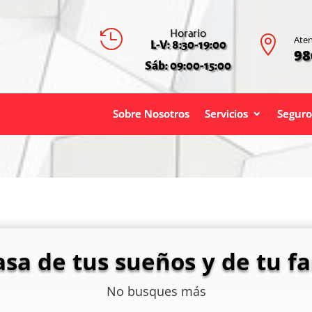
Horario


Aten
L-V: 8:30-19:00
98
Sáb: 09:00-15:00
Sobre Nosotros
Servicios
Seguro
asa de tus sueños y de tu fa
No busques más