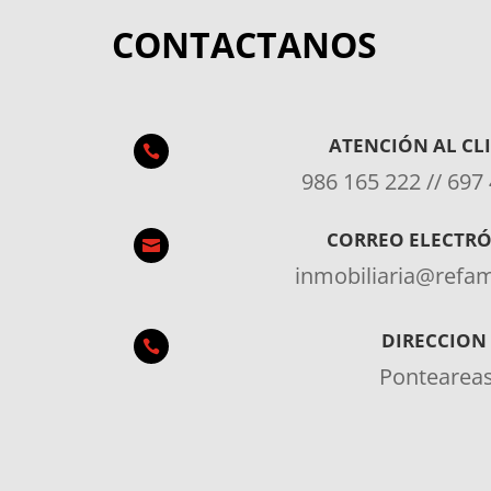
CONTACTANOS
ATENCIÓN AL CL

986 165 222 // 697
CORREO ELECTR

inmobiliaria@ref
DIRECCION

Pontearea