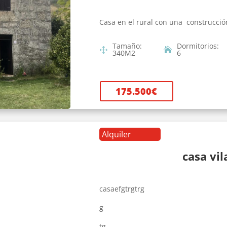
Casa en el rural con una construcció
Tamaño
:
Dormitorios
:
340
M2
6
175.500
€
Alquiler
casa vi
casaefgtrgtrg
g
tg