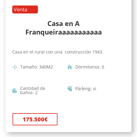
Venta
Casa en A
Franqueiraaaaaaaaaaa
Casa en el rural con una construcción 1943.
Tamaño
:
340
M2
Dormitorios
:
6
Cantidad de
Párking
:
si
baños
:
2
175.500
€