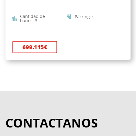
Cantidad de
Párking
:
si
baños
:
3
699.115
€
CONTACTANOS