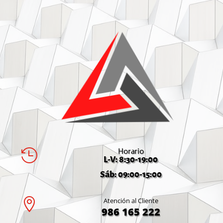
Horario

L-V: 8:30-19:00
Sáb: 09:00-15:00

Atención al Cliente
986 165 222