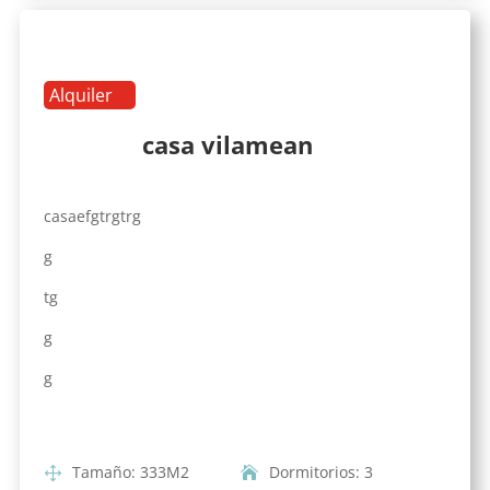
Alquiler
casa vilamean
casaefgtrgtrg
g
tg
g
g
Tamaño
:
333
M2
Dormitorios
:
3