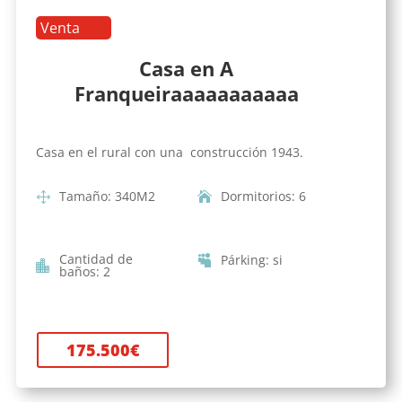
Venta
Casa en A
Franqueiraaaaaaaaaaa
Casa en el rural con una construcción 1943.
Tamaño
:
340
M2
Dormitorios
:
6
Cantidad de
Párking
:
si
baños
:
2
175.500
€