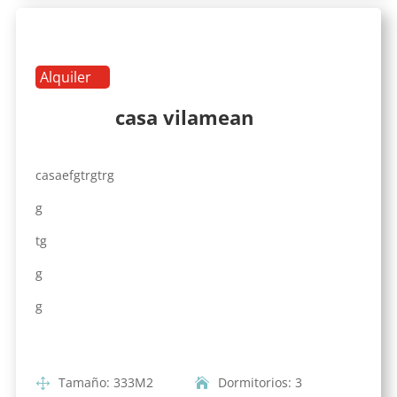
Alquiler
casa vilamean
casaefgtrgtrg
g
tg
g
g
Tamaño
:
333
M2
Dormitorios
:
3