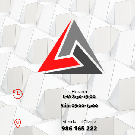
Horario

L-V: 8:30-19:00
Sáb: 09:00-15:00

Atención al Cliente
986 165 222