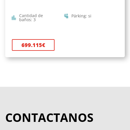
Cantidad de
Párking
:
si
baños
:
3
699.115
€
CONTACTANOS