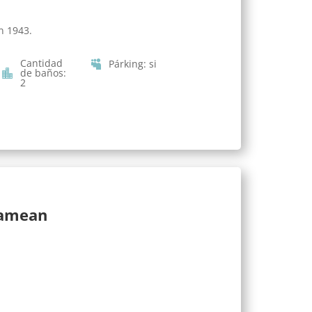
n 1943.
Cantidad
Párking
:
si
de baños
:
2
lamean