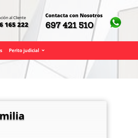
Contacta con Nosotros
ción al Cliente
697 421 510
6 165 222
s
Perito judicial
milia