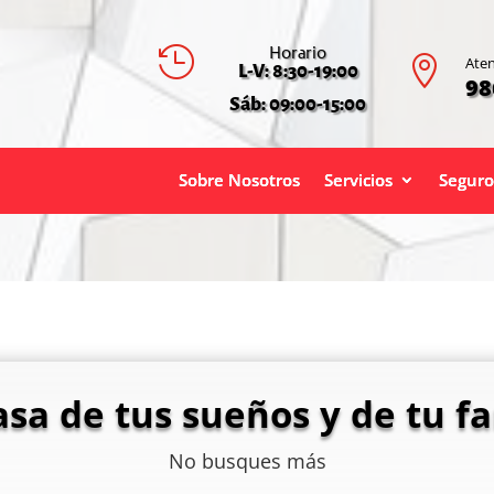
Horario


Aten
L-V: 8:30-19:00
98
Sáb: 09:00-15:00
Sobre Nosotros
Servicios
Seguro
asa de tus sueños y de tu fa
No busques más