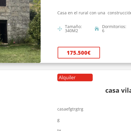
Casa en el rural con una construcció
Tamaño
:
Dormitorios
:
340
M2
6
175.500
€
Alquiler
casa vi
casaefgtrgtrg
g
tg