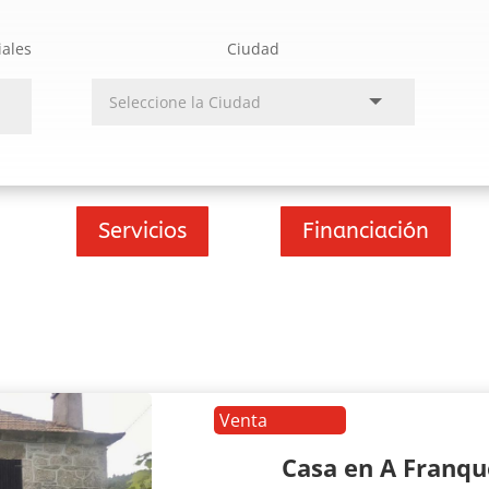
iales
Ciudad
Servicios
Financiación
Venta
Casa en A Franq