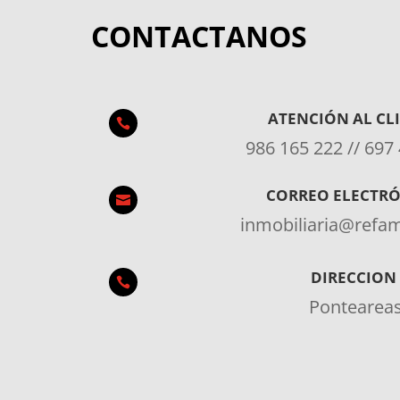
CONTACTANOS
ATENCIÓN AL CL

986 165 222 // 697
CORREO ELECTR

inmobiliaria@ref
DIRECCION

Pontearea