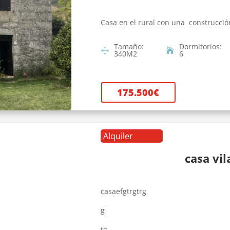
Casa en el rural con una construcció
Tamaño
:
Dormitorios
:
340
M2
6
175.500
€
Alquiler
casa vi
casaefgtrgtrg
g
tg