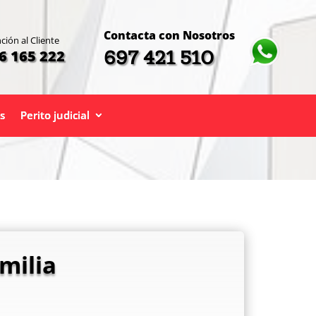
Contacta con Nosotros
ción al Cliente
697 421 510
6 165 222
s
Perito judicial
milia