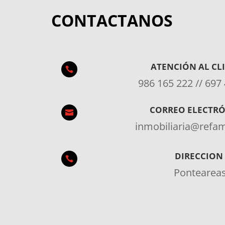
CONTACTANOS
ATENCIÓN AL CL

986 165 222 // 697
CORREO ELECTR

inmobiliaria@ref
DIRECCION

Pontearea