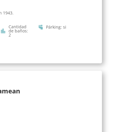
n 1943.
Cantidad
Párking
:
si
de baños
:
2
lamean