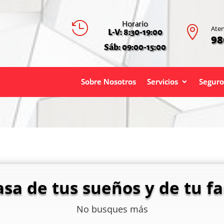
Horario


Aten
L-V: 8:30-19:00
98
Sáb: 09:00-15:00
Sobre Nosotros
Servicios
Seguro
asa de tus sueños y de tu fa
No busques más