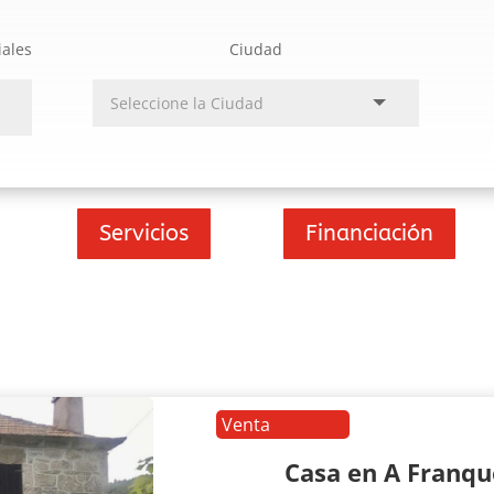
iales
Ciudad
Servicios
Financiación
Venta
Casa en A Franq