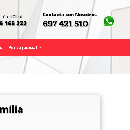
Contacta con Nosotros
ción al Cliente
697 421 510
6 165 222
s
Perito judicial
milia