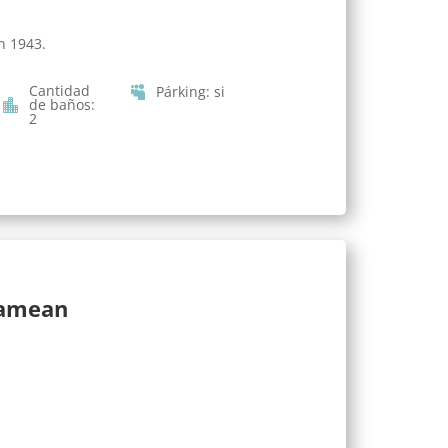
n 1943.
Cantidad
Párking
:
si
de baños
:
2
lamean