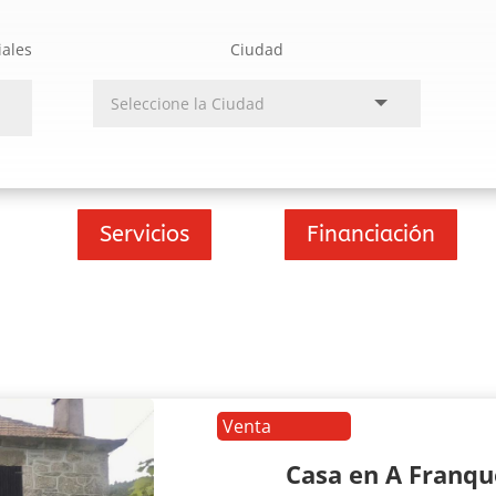
iales
Ciudad
Servicios
Financiación
Venta
Casa en A Franq