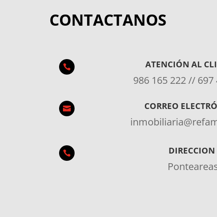
CONTACTANOS
ATENCIÓN AL CL

986 165 222 // 697
CORREO ELECTR

inmobiliaria@ref
DIRECCION

Pontearea