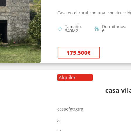
Casa en el rural con una construcció
Tamaño
:
Dormitorios
:
340
M2
6
175.500
€
Alquiler
casa vi
casaefgtrgtrg
g
tg