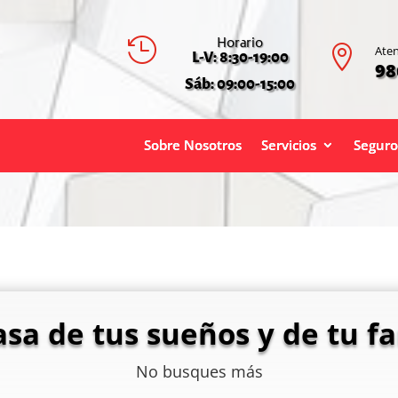
Horario


Aten
L-V: 8:30-19:00
98
Sáb: 09:00-15:00
Sobre Nosotros
Servicios
Seguro
asa de tus sueños y de tu fa
No busques más