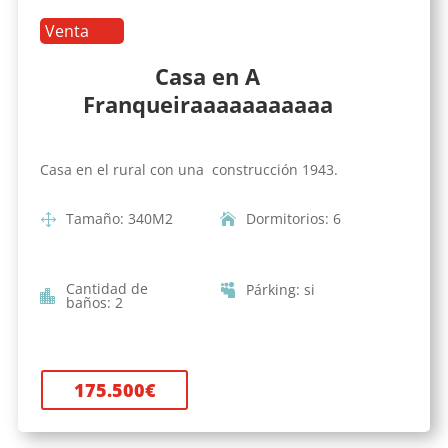
Venta
Casa en A
Franqueiraaaaaaaaaaa
Casa en el rural con una construcción 1943.
Tamaño
:
340
M2
Dormitorios
:
6
Cantidad de
Párking
:
si
baños
:
2
175.500
€