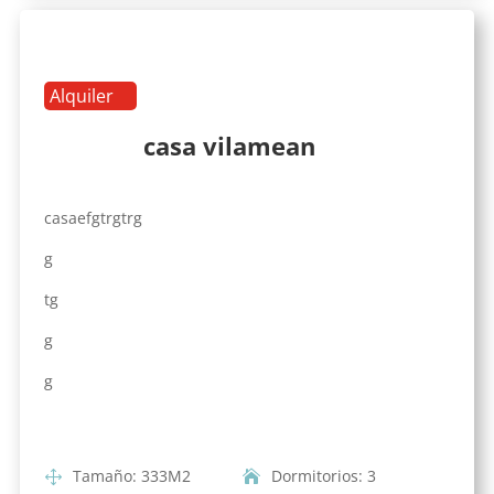
Alquiler
casa vilamean
casaefgtrgtrg
g
tg
g
g
Tamaño
:
333
M2
Dormitorios
:
3