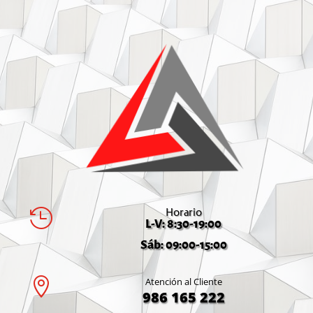
Horario

L-V: 8:30-19:00
Sáb: 09:00-15:00

Atención al Cliente
986 165 222