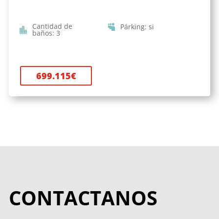
Cantidad de
Párking
:
si
baños
:
3
699.115
€
CONTACTANOS