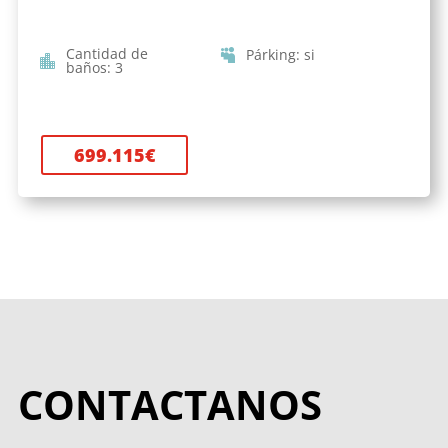
Cantidad de
Párking
:
si
baños
:
3
699.115
€
CONTACTANOS