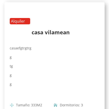
Alquiler
casa vilamean
casaefgtrgtrg
g
tg
g
g
Tamaño
:
333
M2
Dormitorios
:
3