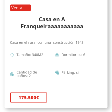
Venta
Casa en A
Franqueiraaaaaaaaaaa
Casa en el rural con una construcción 1943.
Tamaño
:
340
M2
Dormitorios
:
6
Cantidad de
Párking
:
si
baños
:
2
175.500
€