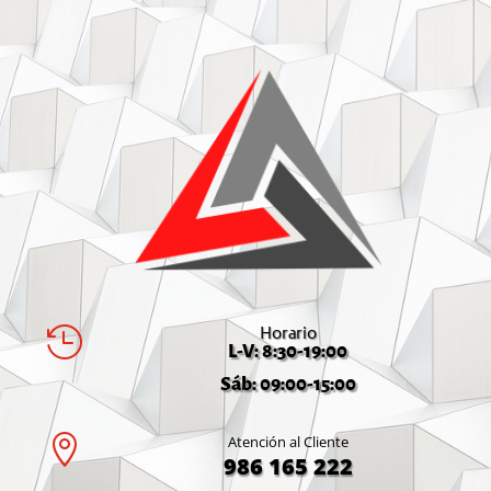
Horario

L-V: 8:30-19:00
Sáb: 09:00-15:00

Atención al Cliente
986 165 222