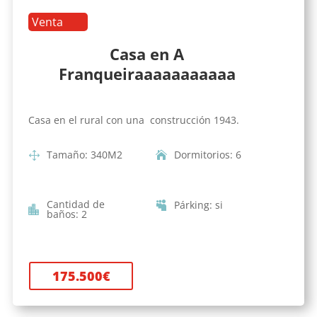
Venta
Casa en A
Franqueiraaaaaaaaaaa
Casa en el rural con una construcción 1943.
Tamaño
:
340
M2
Dormitorios
:
6
Cantidad de
Párking
:
si
baños
:
2
175.500
€