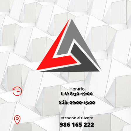
Horario

L-V: 8:30-19:00
Sáb: 09:00-15:00

Atención al Cliente
986 165 222