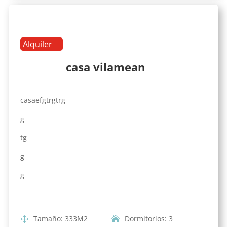
Alquiler
casa vilamean
casaefgtrgtrg
g
tg
g
g
Tamaño
:
333
M2
Dormitorios
:
3