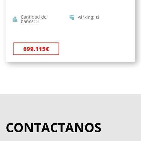
Cantidad de
Párking
:
si
baños
:
3
699.115
€
CONTACTANOS