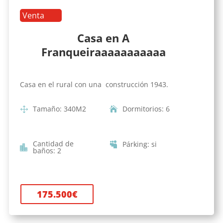
Venta
Casa en A
Franqueiraaaaaaaaaaa
Casa en el rural con una construcción 1943.
Tamaño
:
340
M2
Dormitorios
:
6
Cantidad de
Párking
:
si
baños
:
2
175.500
€