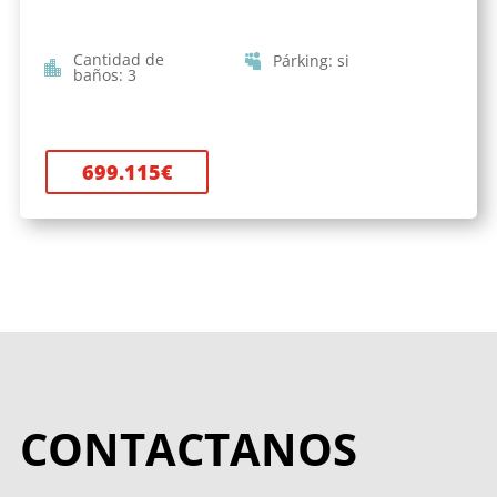
Cantidad de
Párking
:
si
baños
:
3
699.115
€
CONTACTANOS