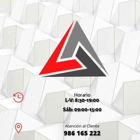
Horario

L-V: 8:30-19:00
Sáb: 09:00-15:00

Atención al Cliente
986 165 222