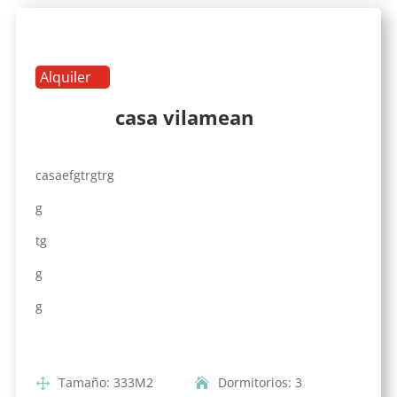
Alquiler
casa vilamean
casaefgtrgtrg
g
tg
g
g
Tamaño
:
333
M2
Dormitorios
:
3