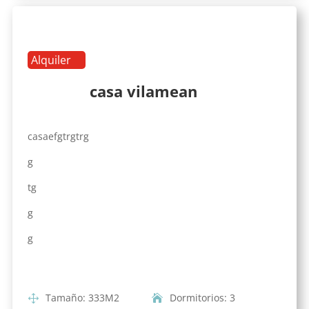
Alquiler
casa vilamean
casaefgtrgtrg
g
tg
g
g
Tamaño
:
333
M2
Dormitorios
:
3