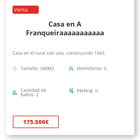
Venta
Casa en A
Franqueiraaaaaaaaaaa
Casa en el rural con una construcción 1943.
Tamaño
:
340
M2
Dormitorios
:
6
Cantidad de
Párking
:
si
baños
:
2
175.500
€