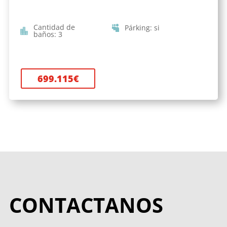
Cantidad de
Párking
:
si
baños
:
3
699.115
€
CONTACTANOS