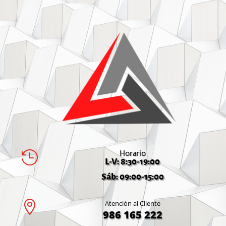
Horario

L-V: 8:30-19:00
Sáb: 09:00-15:00

Atención al Cliente
986 165 222