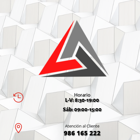
Horario

L-V: 8:30-19:00
Sáb: 09:00-15:00

Atención al Cliente
986 165 222