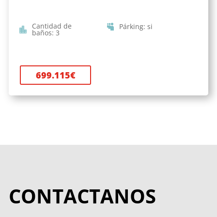
Cantidad de
Párking
:
si
baños
:
3
699.115
€
CONTACTANOS