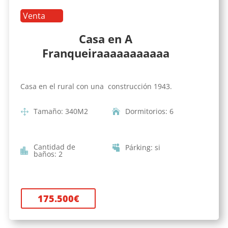
Venta
Casa en A
Franqueiraaaaaaaaaaa
Casa en el rural con una construcción 1943.
Tamaño
:
340
M2
Dormitorios
:
6
Cantidad de
Párking
:
si
baños
:
2
175.500
€