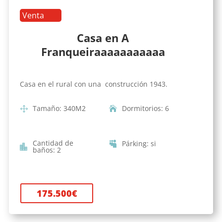
Venta
Casa en A
Franqueiraaaaaaaaaaa
Casa en el rural con una construcción 1943.
Tamaño
:
340
M2
Dormitorios
:
6
Cantidad de
Párking
:
si
baños
:
2
175.500
€