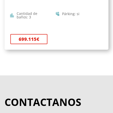
Cantidad de
Párking
:
si
baños
:
3
699.115
€
CONTACTANOS