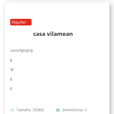
Alquiler
casa vilamean
casaefgtrgtrg
g
tg
g
g
Tamaño
:
333
M2
Dormitorios
:
3