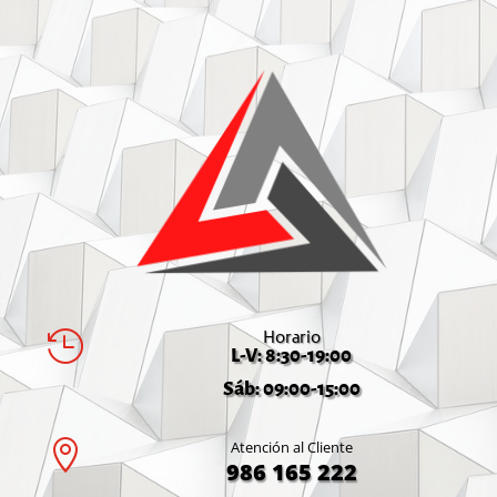
Horario

L-V: 8:30-19:00
Sáb: 09:00-15:00

Atención al Cliente
986 165 222