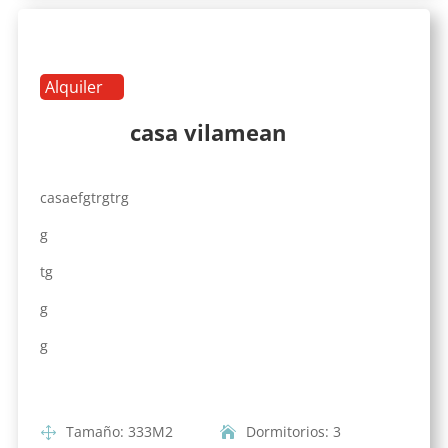
Alquiler
casa vilamean
casaefgtrgtrg
g
tg
g
g
Tamaño
:
333
M2
Dormitorios
:
3