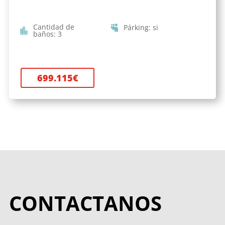
Cantidad de
Párking
:
si
baños
:
3
699.115
€
CONTACTANOS