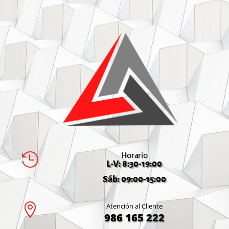
Horario

L-V: 8:30-19:00
Sáb: 09:00-15:00

Atención al Cliente
986 165 222