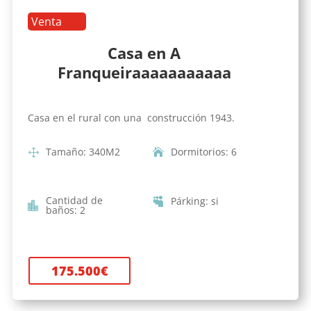
Venta
Casa en A
Franqueiraaaaaaaaaaa
Casa en el rural con una construcción 1943.
Tamaño
:
340
M2
Dormitorios
:
6
Cantidad de
Párking
:
si
baños
:
2
175.500
€