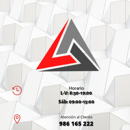
Horario

L-V: 8:30-19:00
Sáb: 09:00-15:00

Atención al Cliente
986 165 222