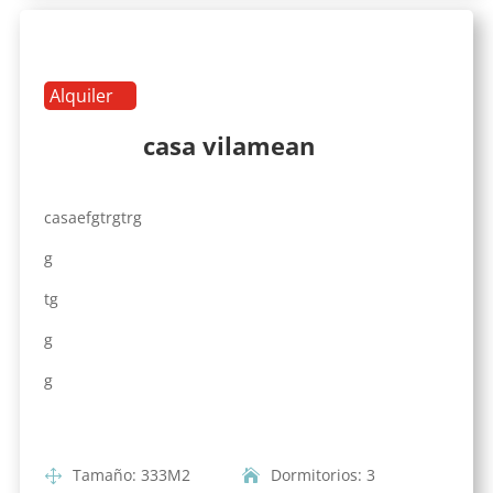
Alquiler
casa vilamean
casaefgtrgtrg
g
tg
g
g
Tamaño
:
333
M2
Dormitorios
:
3