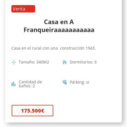
Venta
Casa en A
Franqueiraaaaaaaaaaa
Casa en el rural con una construcción 1943.
Tamaño
:
340
M2
Dormitorios
:
6
Cantidad de
Párking
:
si
baños
:
2
175.500
€