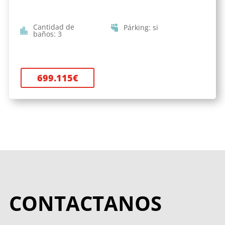
Cantidad de
Párking
:
si
baños
:
3
699.115
€
CONTACTANOS