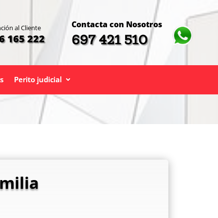
Contacta con Nosotros
ción al Cliente
697 421 510
6 165 222
s
Perito judicial
milia