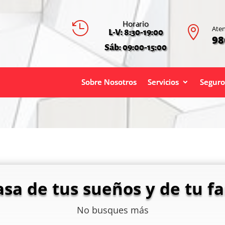
Horario


Aten
L-V: 8:30-19:00
98
Sáb: 09:00-15:00
Sobre Nosotros
Servicios
Seguro
asa de tus sueños y de tu fa
No busques más