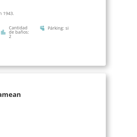
n 1943.
Cantidad
Párking
:
si
de baños
:
2
lamean