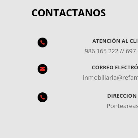
CONTACTANOS
ATENCIÓN AL CL

986 165 222 // 697
CORREO ELECTR

inmobiliaria@ref
DIRECCION

Pontearea