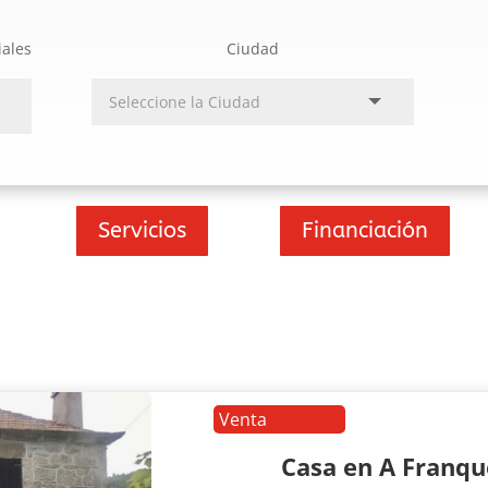
iales
Ciudad
Servicios
Financiación
Venta
Casa en A Franq