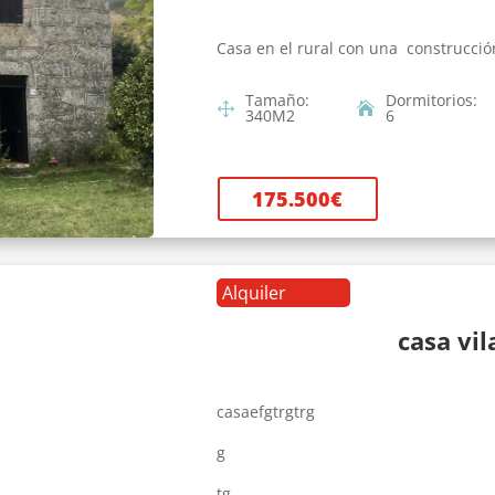
Casa en el rural con una construcció
Tamaño
:
Dormitorios
:
340
M2
6
175.500
€
Alquiler
casa vi
casaefgtrgtrg
g
tg