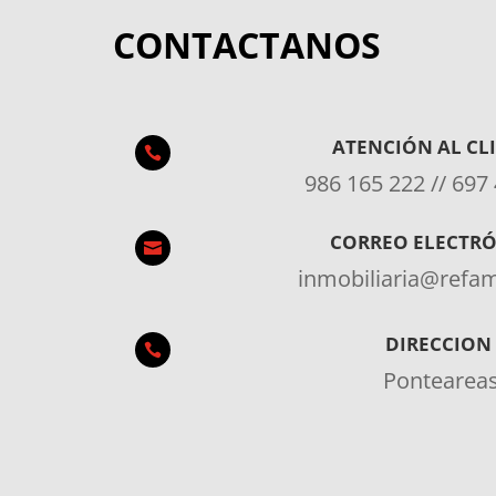
CONTACTANOS
ATENCIÓN AL CL

986 165 222 // 697
CORREO ELECTR

inmobiliaria@ref
DIRECCION

Pontearea