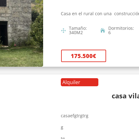
Casa en el rural con una construcció
Tamaño
:
Dormitorios
:
340
M2
6
175.500
€
Alquiler
casa vi
casaefgtrgtrg
g
tg