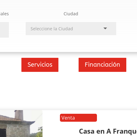
iales
Ciudad
Servicios
Financiación
Venta
Casa en A Franq