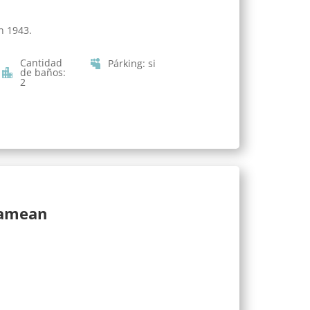
n 1943.
Cantidad
Párking
:
si
de baños
:
2
lamean