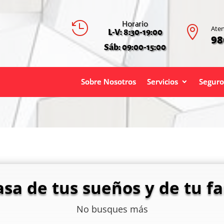
Horario


Aten
L-V: 8:30-19:00
98
Sáb: 09:00-15:00
Sobre Nosotros
Servicios
Seguro
asa de tus sueños y de tu fa
No busques más