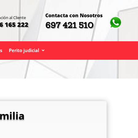
Contacta con Nosotros
ción al Cliente
697 421 510
6 165 222
s
Perito judicial
milia