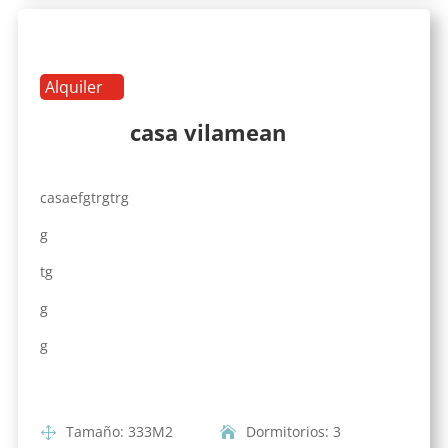
Alquiler
casa vilamean
casaefgtrgtrg
g
tg
g
g
Tamaño
:
333
M2
Dormitorios
:
3