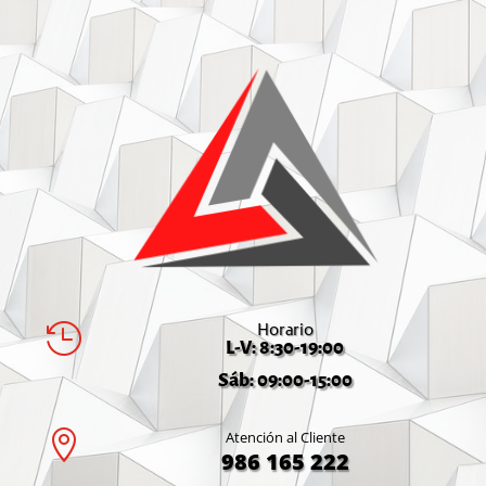
Horario

L-V: 8:30-19:00
Sáb: 09:00-15:00

Atención al Cliente
986 165 222