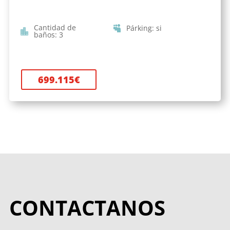
Cantidad de
Párking
:
si
baños
:
3
699.115
€
CONTACTANOS