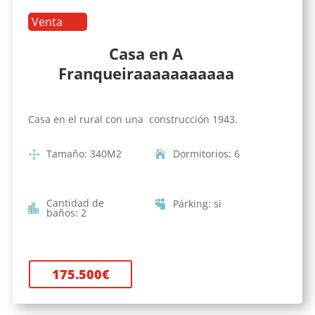
Venta
Casa en A
Franqueiraaaaaaaaaaa
Casa en el rural con una construcción 1943.
Tamaño
:
340
M2
Dormitorios
:
6
Cantidad de
Párking
:
si
baños
:
2
175.500
€