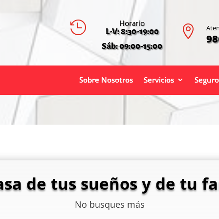
Horario


Aten
L-V: 8:30-19:00
98
Sáb: 09:00-15:00
Sobre Nosotros
Servicios
Seguro
asa de tus sueños y de tu fa
No busques más