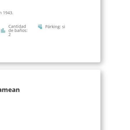
n 1943.
Cantidad
Párking
:
si
de baños
:
2
lamean