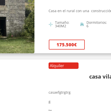
Casa en el rural con una construcció
Tamaño
:
Dormitorios
:
340
M2
6
175.500
€
Alquiler
casa vi
casaefgtrgtrg
g
tg