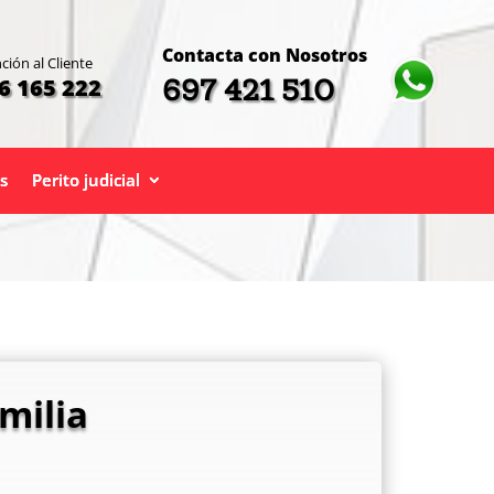
Contacta con Nosotros
ción al Cliente
697 421 510
6 165 222
s
Perito judicial
milia