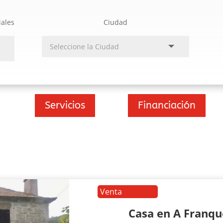
iales
Ciudad
Servicios
Financiación
Venta
Casa en A Franq