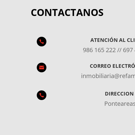
CONTACTANOS
ATENCIÓN AL CL

986 165 222 // 697
CORREO ELECTR

inmobiliaria@ref
DIRECCION

Pontearea