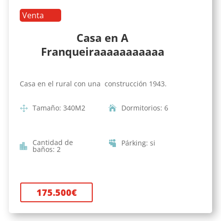
Venta
Casa en A
Franqueiraaaaaaaaaaa
Casa en el rural con una construcción 1943.
Tamaño
:
340
M2
Dormitorios
:
6
Cantidad de
Párking
:
si
baños
:
2
175.500
€