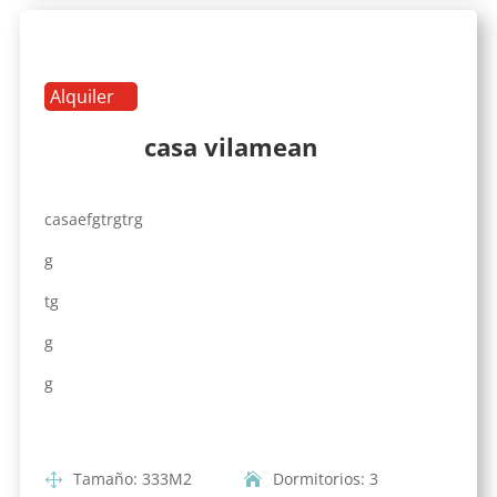
Alquiler
casa vilamean
casaefgtrgtrg
g
tg
g
g
Tamaño
:
333
M2
Dormitorios
:
3