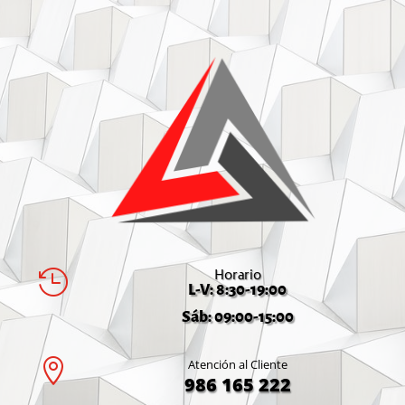
Horario

L-V: 8:30-19:00
Sáb: 09:00-15:00

Atención al Cliente
986 165 222