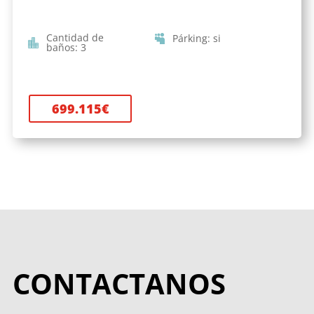
Cantidad de
Párking
:
si
baños
:
3
699.115
€
CONTACTANOS