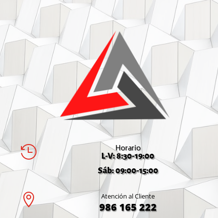
Horario

L-V: 8:30-19:00
Sáb: 09:00-15:00

Atención al Cliente
986 165 222