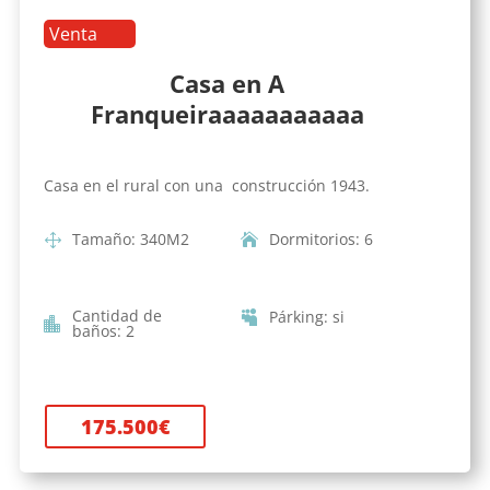
Venta
Casa en A
Franqueiraaaaaaaaaaa
Casa en el rural con una construcción 1943.
Tamaño
:
340
M2
Dormitorios
:
6
Cantidad de
Párking
:
si
baños
:
2
175.500
€