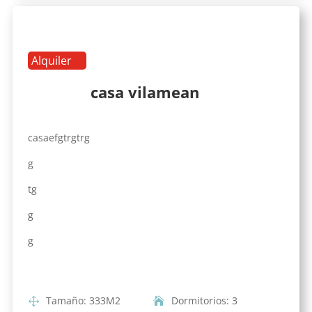
Alquiler
casa vilamean
casaefgtrgtrg
g
tg
g
g
Tamaño
:
333
M2
Dormitorios
:
3