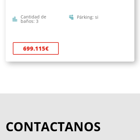
Cantidad de
Párking
:
si
baños
:
3
699.115
€
CONTACTANOS