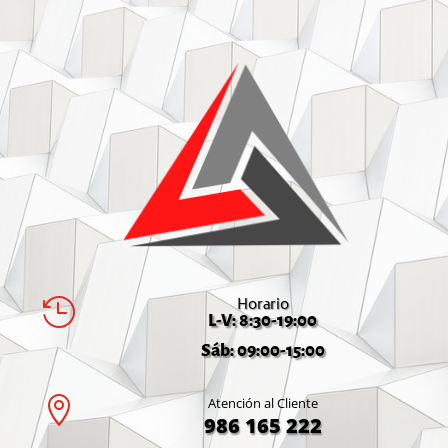
Horario

L-V: 8:30-19:00
Sáb: 09:00-15:00

Atención al Cliente
986 165 222