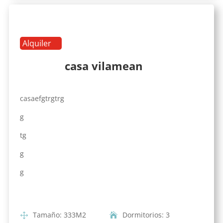
Alquiler
casa vilamean
casaefgtrgtrg
g
tg
g
g
Tamaño
:
333
M2
Dormitorios
:
3