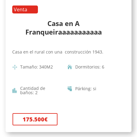
Venta
Casa en A
Franqueiraaaaaaaaaaa
Casa en el rural con una construcción 1943.
Tamaño
:
340
M2
Dormitorios
:
6
Cantidad de
Párking
:
si
baños
:
2
175.500
€