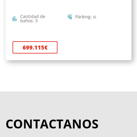
Cantidad de
Párking
:
si
baños
:
3
699.115
€
CONTACTANOS