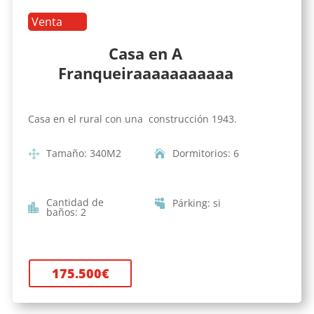
Venta
Casa en A
Franqueiraaaaaaaaaaa
Casa en el rural con una construcción 1943.
Tamaño
:
340
M2
Dormitorios
:
6
Cantidad de
Párking
:
si
baños
:
2
175.500
€