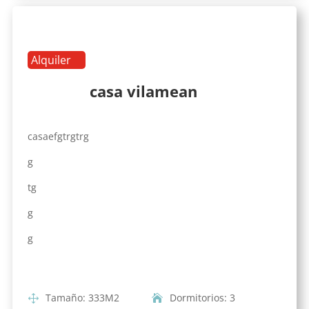
Alquiler
casa vilamean
casaefgtrgtrg
g
tg
g
g
Tamaño
:
333
M2
Dormitorios
:
3