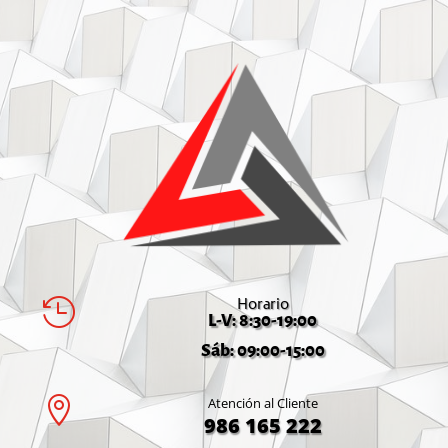
Horario

L-V: 8:30-19:00
Sáb: 09:00-15:00

Atención al Cliente
986 165 222