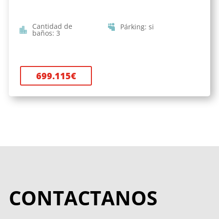
Cantidad de
Párking
:
si
baños
:
3
699.115
€
CONTACTANOS