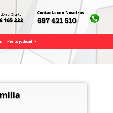
Contacta con Nosotros
ción al Cliente
697 421 510
6 165 222
s
Perito judicial
milia