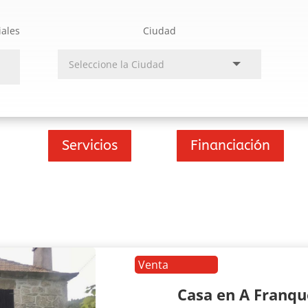
iales
Ciudad
Servicios
Financiación
Venta
Casa en A Franq