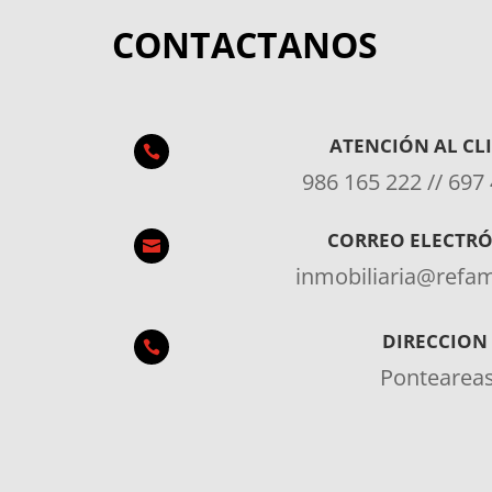
CONTACTANOS
ATENCIÓN AL CL

986 165 222 // 697
CORREO ELECTR

inmobiliaria@ref
DIRECCION

Pontearea