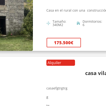
Casa en el rural con una construcció
Tamaño
:
Dormitorios
:
340
M2
6
175.500
€
Alquiler
casa vi
casaefgtrgtrg
g
tg