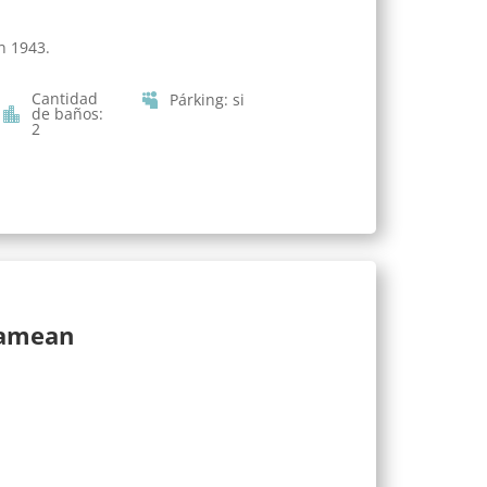
n 1943.
Cantidad
Párking
:
si
de baños
:
2
lamean