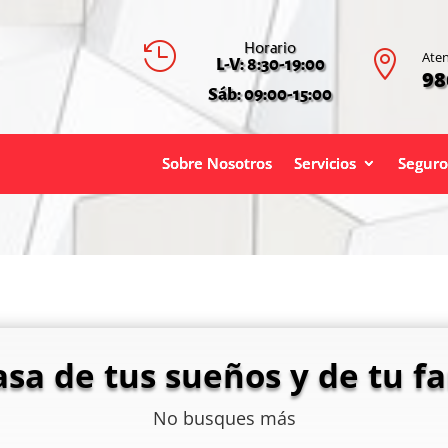
Horario


Aten
L-V: 8:30-19:00
98
Sáb: 09:00-15:00
Sobre Nosotros
Servicios
Seguro
asa de tus sueños y de tu fa
No busques más