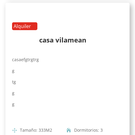
Alquiler
casa vilamean
casaefgtrgtrg
g
tg
g
g
Tamaño
:
333
M2
Dormitorios
:
3