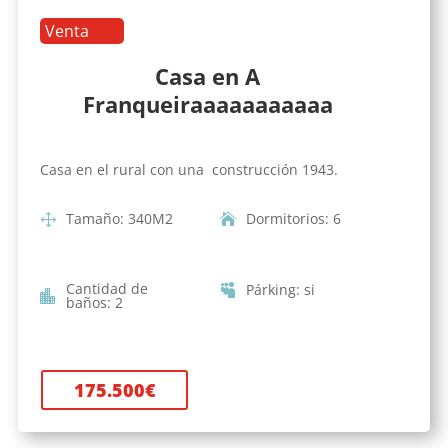
Venta
Casa en A
Franqueiraaaaaaaaaaa
Casa en el rural con una construcción 1943.
Tamaño
:
340
M2
Dormitorios
:
6
Cantidad de
Párking
:
si
baños
:
2
175.500
€