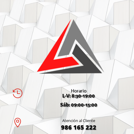
Horario

L-V: 8:30-19:00
Sáb: 09:00-15:00

Atención al Cliente
986 165 222