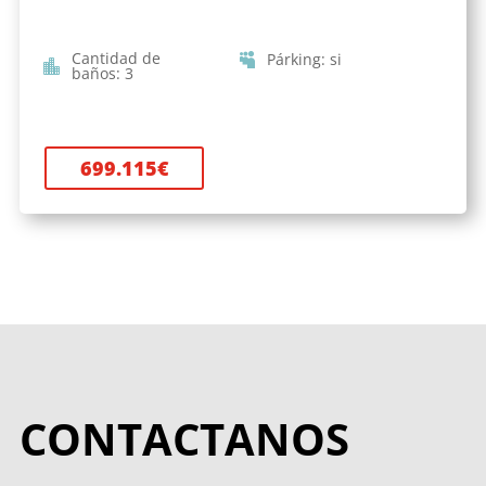
Cantidad de
Párking
:
si
baños
:
3
699.115
€
CONTACTANOS