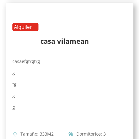
Alquiler
casa vilamean
casaefgtrgtrg
g
tg
g
g
Tamaño
:
333
M2
Dormitorios
:
3