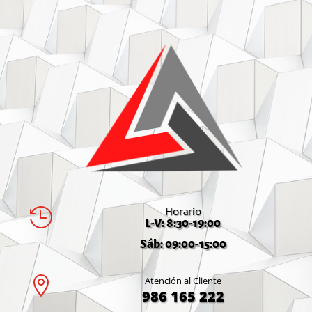
Horario

L-V: 8:30-19:00
Sáb: 09:00-15:00

Atención al Cliente
986 165 222