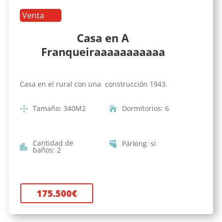
Venta
Casa en A
Franqueiraaaaaaaaaaa
Casa en el rural con una construcción 1943.
Tamaño
:
340
M2
Dormitorios
:
6
Cantidad de
Párking
:
si
baños
:
2
175.500
€