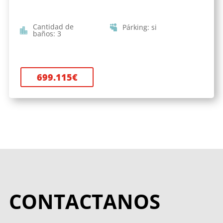
Cantidad de
Párking
:
si
baños
:
3
699.115
€
CONTACTANOS