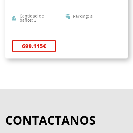
Cantidad de
Párking
:
si
baños
:
3
699.115
€
CONTACTANOS