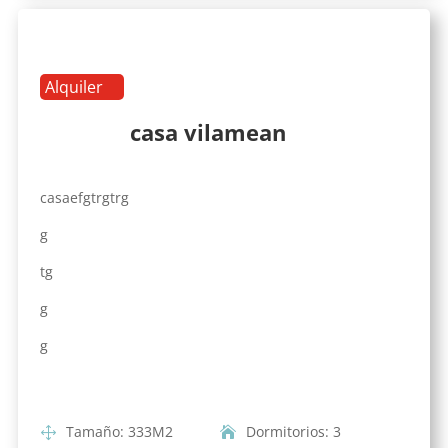
Alquiler
casa vilamean
casaefgtrgtrg
g
tg
g
g
Tamaño
:
333
M2
Dormitorios
:
3