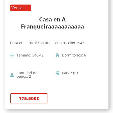
Venta
Casa en A
Franqueiraaaaaaaaaaa
Casa en el rural con una construcción 1943.
Tamaño
:
340
M2
Dormitorios
:
6
Cantidad de
Párking
:
si
baños
:
2
175.500
€