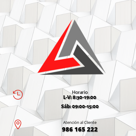
Horario

L-V: 8:30-19:00
Sáb: 09:00-15:00

Atención al Cliente
986 165 222