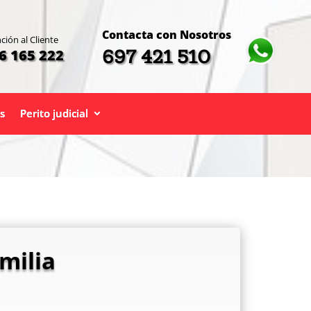
Contacta con Nosotros
ción al Cliente
697 421 510
6 165 222
s
Perito judicial
milia