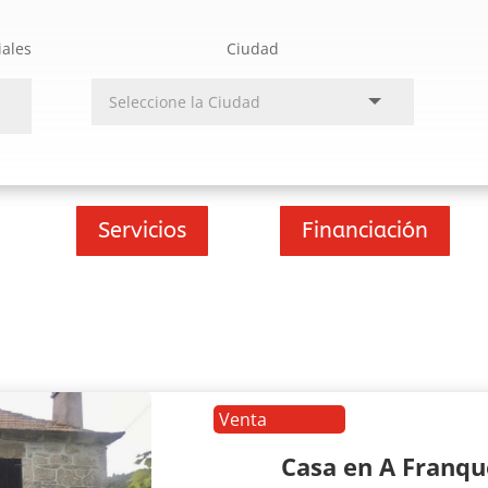
iales
Ciudad
Servicios
Financiación
Venta
Casa en A Franq