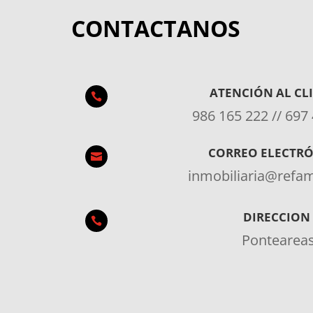
CONTACTANOS
ATENCIÓN AL CL

986 165 222 // 697
CORREO ELECTR

inmobiliaria@ref
DIRECCION

Pontearea