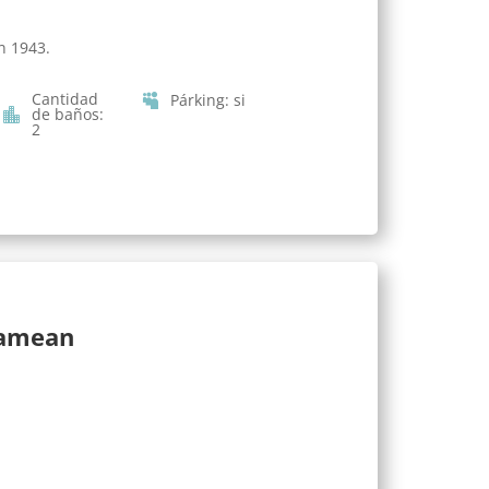
n 1943.
Cantidad
Párking
:
si
de baños
:
2
lamean