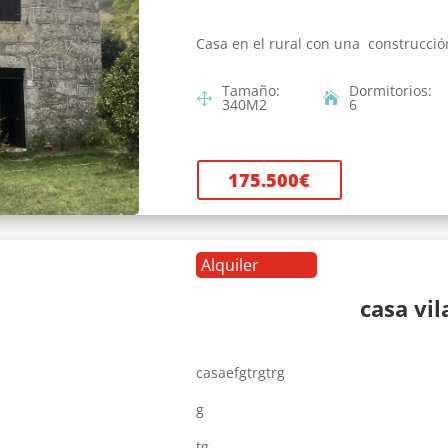
Casa en el rural con una construcció
Tamaño
:
Dormitorios
:
340
M2
6
175.500
€
Alquiler
casa vi
casaefgtrgtrg
g
tg