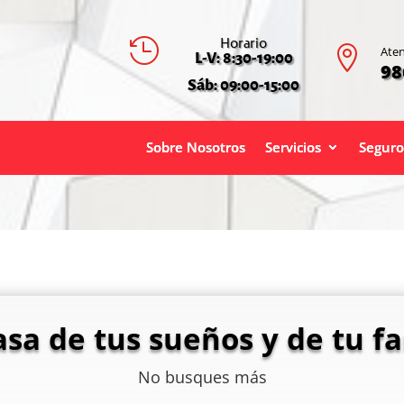
Horario


Aten
L-V: 8:30-19:00
98
Sáb: 09:00-15:00
Sobre Nosotros
Servicios
Seguro
asa de tus sueños y de tu fa
No busques más